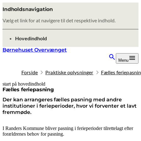
Indholdsnavigation
Vælg et link for at navigere til det respektive indhold.
gå til
Hovedindhold
Børnehuset Overvænget
Menu
Forside
Praktiske oplysninger
Fælles feriepasni
start på hovedindhold
senest opdateret 8. oktober 2025
Fælles feriepasning
Der kan arrangeres fælles pasning med andre
institutioner i ferieperioder, hvor vi forventer et lavt
fremmøde.
I Randers Kommune bliver pasning i ferieperioder tilrettelagt efter
forældrenes behov for pasning.