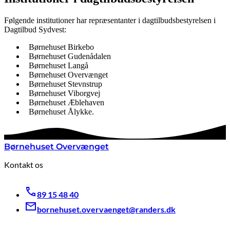
Følgende institutioner har repræsentanter i dagtilbudsbestyrelsen i
Dagtilbud Sydvest:
Børnehuset Birkebo
Børnehuset Gudenådalen
Børnehuset Langå
Børnehuset Overvænget
Børnehuset Stevnstrup
Børnehuset Viborgvej
Børnehuset Æblehaven
Børnehuset Ålykke.
Børnehuset Overvænget
Kontakt os
89 15 48 40
bornehuset.overvaenget@randers.dk