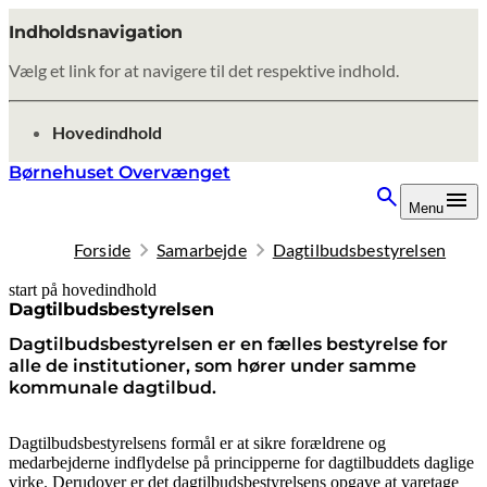
Indholdsnavigation
Vælg et link for at navigere til det respektive indhold.
gå til
Hovedindhold
Børnehuset Overvænget
Menu
Forside
Samarbejde
Dagtilbudsbestyrelsen
start på hovedindhold
senest opdateret 8. oktober 2025
Dagtilbudsbestyrelsen
Dagtilbudsbestyrelsen er en fælles bestyrelse for
alle de institutioner, som hører under samme
kommunale dagtilbud.
Dagtilbudsbestyrelsens formål er at sikre forældrene og
medarbejderne indflydelse på principperne for dagtilbuddets daglige
virke. Derudover er det dagtilbudsbestyrelsens opgave at varetage